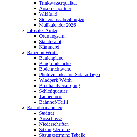
Trinkwasserqualität
Ansprechpartner
Wildfund
Stellenausschreibungen
Müllkalender 2026
Infos der Ämter
Ordnungsamt
Standesamt
Kämmerei
Bauen in Wörth
Bauleitpläne
Baugrundstücke
Bodenrichtwerte
Photovoltaik- und Solaranlagen
Windpark Wörth
Breitbandversorgung
Schloßquartier
Tannenturm
Bahnhof-Teil 1
Ratsinformationen
Stadtrat
Ausschüsse
Niederschriften
Sitzungstermine
Sitzungstermine Tabelle