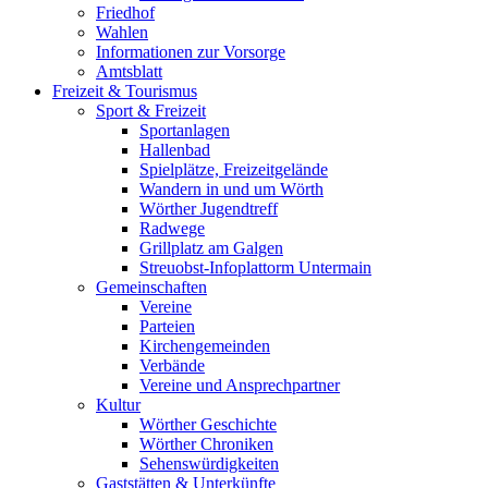
Friedhof
Wahlen
Informationen zur Vorsorge
Amtsblatt
Freizeit & Tourismus
Sport & Freizeit
Sportanlagen
Hallenbad
Spielplätze, Freizeitgelände
Wandern in und um Wörth
Wörther Jugendtreff
Radwege
Grillplatz am Galgen
Streuobst-Infoplattorm Untermain
Gemeinschaften
Vereine
Parteien
Kirchengemeinden
Verbände
Vereine und Ansprechpartner
Kultur
Wörther Geschichte
Wörther Chroniken
Sehenswürdigkeiten
Gaststätten & Unterkünfte