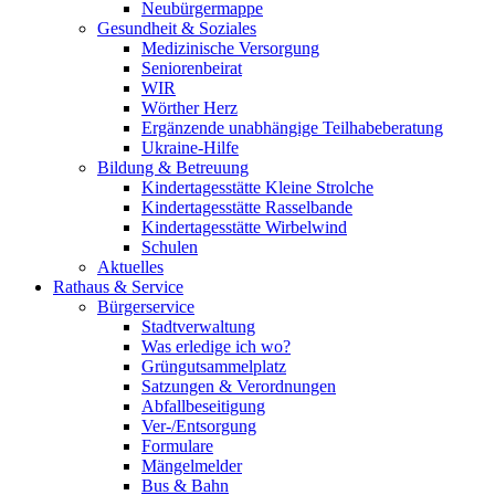
Neubürgermappe
Gesundheit & Soziales
Medizinische Versorgung
Seniorenbeirat
WIR
Wörther Herz
Ergänzende unabhängige Teilhabeberatung
Ukraine-Hilfe
Bildung & Betreuung
Kindertagesstätte Kleine Strolche
Kindertagesstätte Rasselbande
Kindertagesstätte Wirbelwind
Schulen
Aktuelles
Rathaus & Service
Bürgerservice
Stadtverwaltung
Was erledige ich wo?
Grüngutsammelplatz
Satzungen & Verordnungen
Abfallbeseitigung
Ver-/Entsorgung
Formulare
Mängelmelder
Bus & Bahn