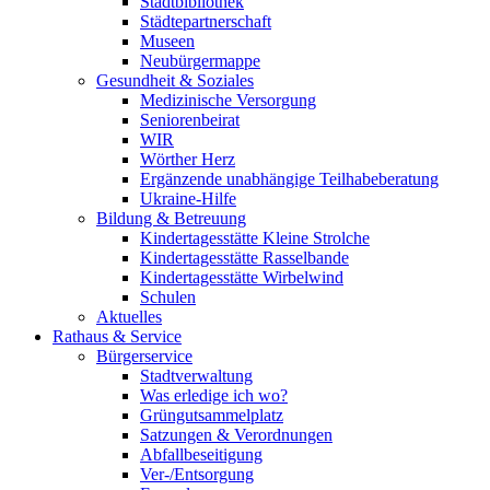
Stadtbibliothek
Städtepartnerschaft
Museen
Neubürgermappe
Gesundheit & Soziales
Medizinische Versorgung
Seniorenbeirat
WIR
Wörther Herz
Ergänzende unabhängige Teilhabeberatung
Ukraine-Hilfe
Bildung & Betreuung
Kindertagesstätte Kleine Strolche
Kindertagesstätte Rasselbande
Kindertagesstätte Wirbelwind
Schulen
Aktuelles
Rathaus & Service
Bürgerservice
Stadtverwaltung
Was erledige ich wo?
Grüngutsammelplatz
Satzungen & Verordnungen
Abfallbeseitigung
Ver-/Entsorgung