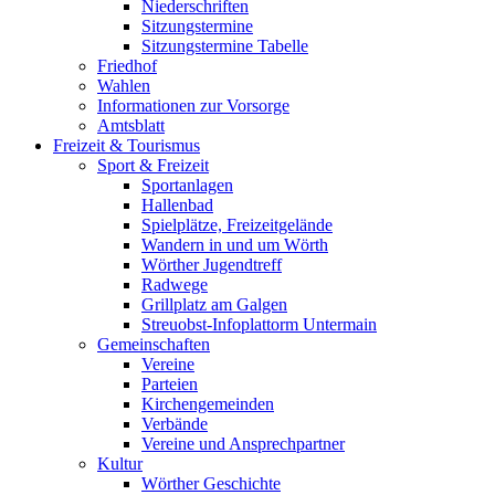
Niederschriften
Sitzungstermine
Sitzungstermine Tabelle
Friedhof
Wahlen
Informationen zur Vorsorge
Amtsblatt
Freizeit & Tourismus
Sport & Freizeit
Sportanlagen
Hallenbad
Spielplätze, Freizeitgelände
Wandern in und um Wörth
Wörther Jugendtreff
Radwege
Grillplatz am Galgen
Streuobst-Infoplattorm Untermain
Gemeinschaften
Vereine
Parteien
Kirchengemeinden
Verbände
Vereine und Ansprechpartner
Kultur
Wörther Geschichte