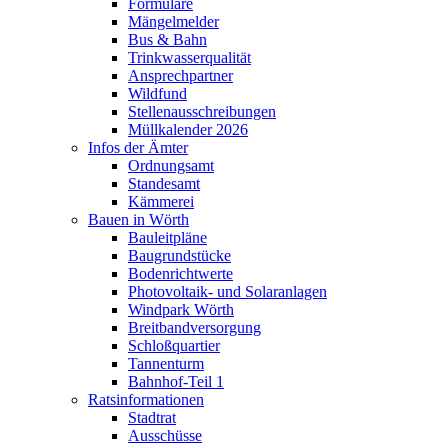
Formulare
Mängelmelder
Bus & Bahn
Trinkwasserqualität
Ansprechpartner
Wildfund
Stellenausschreibungen
Müllkalender 2026
Infos der Ämter
Ordnungsamt
Standesamt
Kämmerei
Bauen in Wörth
Bauleitpläne
Baugrundstücke
Bodenrichtwerte
Photovoltaik- und Solaranlagen
Windpark Wörth
Breitbandversorgung
Schloßquartier
Tannenturm
Bahnhof-Teil 1
Ratsinformationen
Stadtrat
Ausschüsse