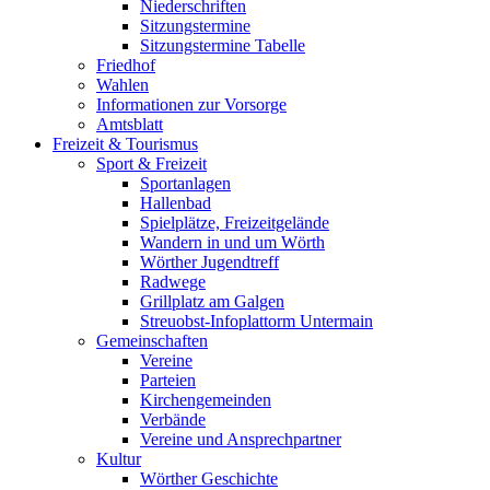
Niederschriften
Sitzungstermine
Sitzungstermine Tabelle
Friedhof
Wahlen
Informationen zur Vorsorge
Amtsblatt
Freizeit & Tourismus
Sport & Freizeit
Sportanlagen
Hallenbad
Spielplätze, Freizeitgelände
Wandern in und um Wörth
Wörther Jugendtreff
Radwege
Grillplatz am Galgen
Streuobst-Infoplattorm Untermain
Gemeinschaften
Vereine
Parteien
Kirchengemeinden
Verbände
Vereine und Ansprechpartner
Kultur
Wörther Geschichte