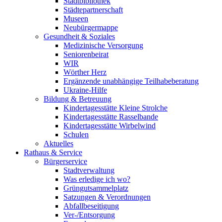
Stadtbibliothek
Städtepartnerschaft
Museen
Neubürgermappe
Gesundheit & Soziales
Medizinische Versorgung
Seniorenbeirat
WIR
Wörther Herz
Ergänzende unabhängige Teilhabeberatung
Ukraine-Hilfe
Bildung & Betreuung
Kindertagesstätte Kleine Strolche
Kindertagesstätte Rasselbande
Kindertagesstätte Wirbelwind
Schulen
Aktuelles
Rathaus & Service
Bürgerservice
Stadtverwaltung
Was erledige ich wo?
Grüngutsammelplatz
Satzungen & Verordnungen
Abfallbeseitigung
Ver-/Entsorgung