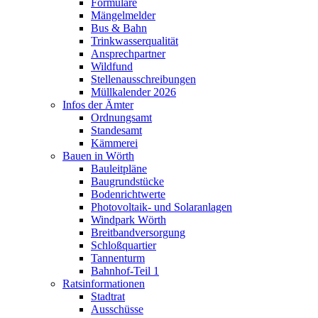
Formulare
Mängelmelder
Bus & Bahn
Trinkwasserqualität
Ansprechpartner
Wildfund
Stellenausschreibungen
Müllkalender 2026
Infos der Ämter
Ordnungsamt
Standesamt
Kämmerei
Bauen in Wörth
Bauleitpläne
Baugrundstücke
Bodenrichtwerte
Photovoltaik- und Solaranlagen
Windpark Wörth
Breitbandversorgung
Schloßquartier
Tannenturm
Bahnhof-Teil 1
Ratsinformationen
Stadtrat
Ausschüsse