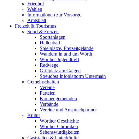
Friedhof
Wahlen
Informationen zur Vorsorge
Amtsblatt
Freizeit & Tourismus
Sport & Freizeit
Sportanlagen
Hallenbad
Spielplätze, Freizeitgelände
Wandern in und um Wörth
Wörther Jugendtreff
Radwege
Grillplatz am Galgen
Streuobst-Infoplattorm Untermain
Gemeinschaften
Vereine
Parteien
Kirchengemeinden
Verbände
Vereine und Ansprechpartner
Kultur
Wörther Geschichte
Wörther Chroniken
Sehenswürdigkeiten
Gaststätten & Unterkünfte