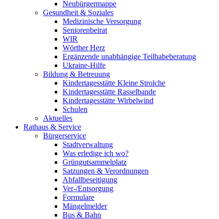
Neubürgermappe
Gesundheit & Soziales
Medizinische Versorgung
Seniorenbeirat
WIR
Wörther Herz
Ergänzende unabhängige Teilhabeberatung
Ukraine-Hilfe
Bildung & Betreuung
Kindertagesstätte Kleine Strolche
Kindertagesstätte Rasselbande
Kindertagesstätte Wirbelwind
Schulen
Aktuelles
Rathaus & Service
Bürgerservice
Stadtverwaltung
Was erledige ich wo?
Grüngutsammelplatz
Satzungen & Verordnungen
Abfallbeseitigung
Ver-/Entsorgung
Formulare
Mängelmelder
Bus & Bahn