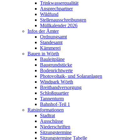
Trinkwasserqualität
Ansprechpartner
Wildfund
Stellenausschreibungen
Müllkalender 2026
Infos der Ämter
Ordnungsamt
Standesamt
Kämmerei
Bauen in Wörth
Bauleitpläne
Baugrundstücke
Bodenrichtwerte
Photovoltaik- und Solaranlagen
Windpark Wörth
Breitbandversorgung
Schloßquartier
Tannenturm
Bahnhof-Teil 1
Ratsinformationen
Stadtrat
Ausschüsse
Niederschriften
Sitzungstermine
Sitzungstermine Tabelle