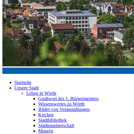
Startseite
Unsere Stadt
Leben in Wörth
Grußwort des 1. Bürgermeisters
Wissenswertes zu Wörth
Bilder von Veranstaltungen
Kirchen
Stadtbibliothek
Städtepartnerschaft
Museen