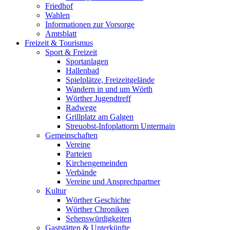
Friedhof
Wahlen
Informationen zur Vorsorge
Amtsblatt
Freizeit & Tourismus
Sport & Freizeit
Sportanlagen
Hallenbad
Spielplätze, Freizeitgelände
Wandern in und um Wörth
Wörther Jugendtreff
Radwege
Grillplatz am Galgen
Streuobst-Infoplattorm Untermain
Gemeinschaften
Vereine
Parteien
Kirchengemeinden
Verbände
Vereine und Ansprechpartner
Kultur
Wörther Geschichte
Wörther Chroniken
Sehenswürdigkeiten
Gaststätten & Unterkünfte