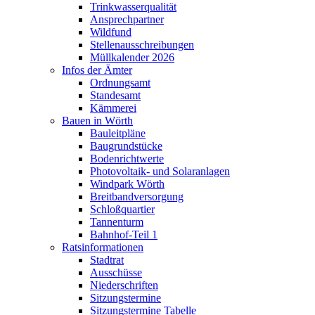
Trinkwasserqualität
Ansprechpartner
Wildfund
Stellenausschreibungen
Müllkalender 2026
Infos der Ämter
Ordnungsamt
Standesamt
Kämmerei
Bauen in Wörth
Bauleitpläne
Baugrundstücke
Bodenrichtwerte
Photovoltaik- und Solaranlagen
Windpark Wörth
Breitbandversorgung
Schloßquartier
Tannenturm
Bahnhof-Teil 1
Ratsinformationen
Stadtrat
Ausschüsse
Niederschriften
Sitzungstermine
Sitzungstermine Tabelle