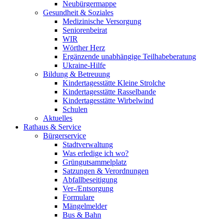
Neubürgermappe
Gesundheit & Soziales
Medizinische Versorgung
Seniorenbeirat
WIR
Wörther Herz
Ergänzende unabhängige Teilhabeberatung
Ukraine-Hilfe
Bildung & Betreuung
Kindertagesstätte Kleine Strolche
Kindertagesstätte Rasselbande
Kindertagesstätte Wirbelwind
Schulen
Aktuelles
Rathaus & Service
Bürgerservice
Stadtverwaltung
Was erledige ich wo?
Grüngutsammelplatz
Satzungen & Verordnungen
Abfallbeseitigung
Ver-/Entsorgung
Formulare
Mängelmelder
Bus & Bahn