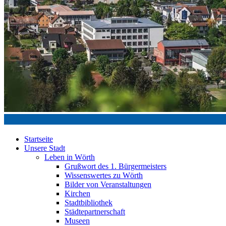
Startseite
Unsere Stadt
Leben in Wörth
Grußwort des 1. Bürgermeisters
Wissenswertes zu Wörth
Bilder von Veranstaltungen
Kirchen
Stadtbibliothek
Städtepartnerschaft
Museen