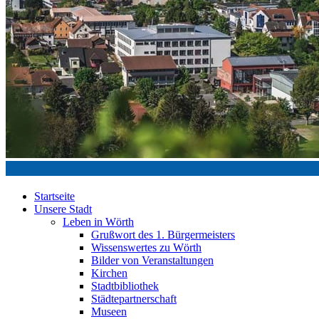
Startseite
Unsere Stadt
Leben in Wörth
Grußwort des 1. Bürgermeisters
Wissenswertes zu Wörth
Bilder von Veranstaltungen
Kirchen
Stadtbibliothek
Städtepartnerschaft
Museen