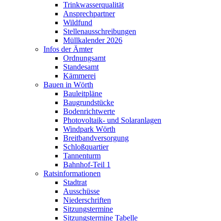
Trinkwasserqualität
Ansprechpartner
Wildfund
Stellenausschreibungen
Müllkalender 2026
Infos der Ämter
Ordnungsamt
Standesamt
Kämmerei
Bauen in Wörth
Bauleitpläne
Baugrundstücke
Bodenrichtwerte
Photovoltaik- und Solaranlagen
Windpark Wörth
Breitbandversorgung
Schloßquartier
Tannenturm
Bahnhof-Teil 1
Ratsinformationen
Stadtrat
Ausschüsse
Niederschriften
Sitzungstermine
Sitzungstermine Tabelle