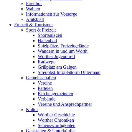
Friedhof
Wahlen
Informationen zur Vorsorge
Amtsblatt
Freizeit & Tourismus
Sport & Freizeit
Sportanlagen
Hallenbad
Spielplätze, Freizeitgelände
Wandern in und um Wörth
Wörther Jugendtreff
Radwege
Grillplatz am Galgen
Streuobst-Infoplattorm Untermain
Gemeinschaften
Vereine
Parteien
Kirchengemeinden
Verbände
Vereine und Ansprechpartner
Kultur
Wörther Geschichte
Wörther Chroniken
Sehenswürdigkeiten
Gaststätten & Unterkünfte