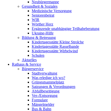
Neubürgermappe
Gesundheit & Soziales
Medizinische Versorgung
Seniorenbeirat
WIR
Wörther Herz
Ergänzende unabhängige Teilhabeberatung
Ukraine-Hilfe
Bildung & Betreuung
Kindertagesstätte Kleine Strolche
Kindertagesstätte Rasselbande
Kindertagesstätte Wirbelwind
Schulen
Aktuelles
Rathaus & Service
Bürgerservice
Stadtverwaltung
Was erledige ich wo?
Grüngutsammelplatz
Satzungen & Verordnungen
Abfallbeseitigung
Ver-/Entsorgung
Formulare
Mängelmelder
Bus & Bahn