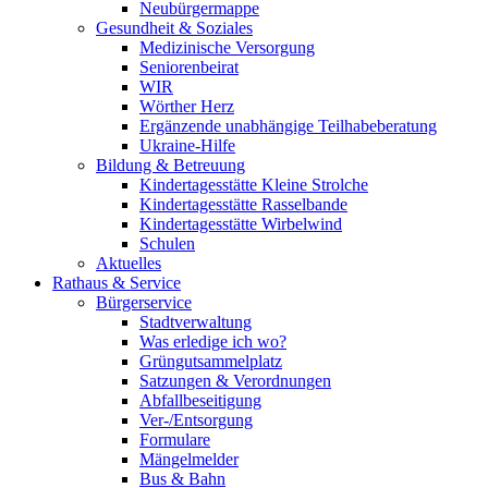
Neubürgermappe
Gesundheit & Soziales
Medizinische Versorgung
Seniorenbeirat
WIR
Wörther Herz
Ergänzende unabhängige Teilhabeberatung
Ukraine-Hilfe
Bildung & Betreuung
Kindertagesstätte Kleine Strolche
Kindertagesstätte Rasselbande
Kindertagesstätte Wirbelwind
Schulen
Aktuelles
Rathaus & Service
Bürgerservice
Stadtverwaltung
Was erledige ich wo?
Grüngutsammelplatz
Satzungen & Verordnungen
Abfallbeseitigung
Ver-/Entsorgung
Formulare
Mängelmelder
Bus & Bahn