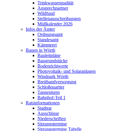
Trinkwasserqualität
Ansprechpartner
Wildfund
Stellenausschreibungen
Müllkalender 2026
Infos der Ämter
Ordnungsamt
Standesamt
Kämmerei
Bauen in Wörth
Bauleitpläne
Baugrundstücke
Bodenrichtwerte
Photovoltaik- und Solaranlagen
Windpark Wörth
Breitbandversorgung
Schloßquartier
Tannenturm
Bahnhof-Teil 1
Ratsinformationen
Stadtrat
Ausschüsse
Niederschriften
Sitzungstermine
Sitzungstermine Tabelle