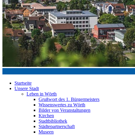
Startseite
Unsere Stadt
Leben in Wörth
Grußwort des 1. Bürgermeisters
Wissenswertes zu Wörth
Bilder von Veranstaltungen
Kirchen
Stadtbibliothek
Städtepartnerschaft
Museen