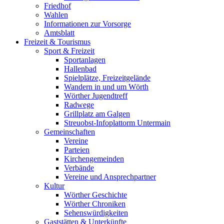
Friedhof
Wahlen
Informationen zur Vorsorge
Amtsblatt
Freizeit & Tourismus
Sport & Freizeit
Sportanlagen
Hallenbad
Spielplätze, Freizeitgelände
Wandern in und um Wörth
Wörther Jugendtreff
Radwege
Grillplatz am Galgen
Streuobst-Infoplattorm Untermain
Gemeinschaften
Vereine
Parteien
Kirchengemeinden
Verbände
Vereine und Ansprechpartner
Kultur
Wörther Geschichte
Wörther Chroniken
Sehenswürdigkeiten
Gaststätten & Unterkünfte