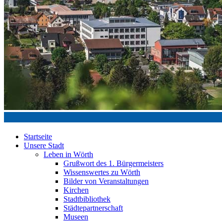
Startseite
Unsere Stadt
Leben in Wörth
Grußwort des 1. Bürgermeisters
Wissenswertes zu Wörth
Bilder von Veranstaltungen
Kirchen
Stadtbibliothek
Städtepartnerschaft
Museen