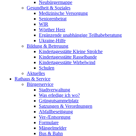
Neubürgermappe
Gesundheit & Soziales
Medizinische Versorgung
Seniorenbeirat
WIR
Wörther Herz
Ergänzende unabhängige Teilhabeberatung
Ukraine-Hilfe
Bildung & Betreuung
Kindertagesstätte Kleine Strolche
Kindertagesstätte Rasselbande
Kindertagesstätte Wirbelwind
Schulen
Aktuelles
Rathaus & Service
Bürgerservice
Stadtverwaltung
Was erledige ich wo?
Grüngutsammelplatz
Satzungen & Verordnungen
Abfallbeseitigung
Ver-/Entsorgung
Formulare
Mängelmelder
Bus & Bahn