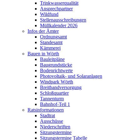
Trinkwasserqualität
Ansprechpartner
Wildfund
Stellenausschreibungen
Müllkalender 2026
Infos der Ämter
Ordnungsamt
Standesamt
Kämmerei
Bauen in Wörth
Bauleitpläne
Baugrundstücke
Bodenrichtwerte
Photovoltaik- und Solaranlagen
Windpark Wörth
Breitbandversorgung
Schloßquartier
Tannenturm
Bahnhof-Teil 1
Ratsinformationen
Stadtrat
Ausschüsse
Niederschriften
Sitzungstermine
Sitzungstermine Tabelle