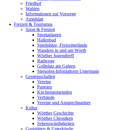
Friedhof
Wahlen
Informationen zur Vorsorge
Amtsblatt
Freizeit & Tourismus
Sport & Freizeit
Sportanlagen
Hallenbad
Spielplätze, Freizeitgelände
Wandern in und um Wörth
Wörther Jugendtreff
Radwege
Grillplatz am Galgen
Streuobst-Infoplattorm Untermain
Gemeinschaften
Vereine
Parteien
Kirchengemeinden
Verbände
Vereine und Ansprechpartner
Kultur
Wörther Geschichte
Wörther Chroniken
Sehenswürdigkeiten
Gaststätten & Unterkünfte