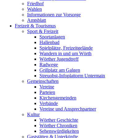
Friedhof
Wahlen
Informationen zur Vorsorge
Amtsblatt
Freizeit & Tourismus
Sport & Freizeit
Sportanlagen
Hallenbad
Spielplätze, Freizeitgelände
Wandern in und um Wörth
Wörther Jugendtreff
Radwege
Grillplatz am Galgen
Streuobst-Infoplattorm Untermain
Gemeinschaften
Vereine
Parteien
Kirchengemeinden
Verbände
Vereine und Ansprechpartner
Kultur
Wörther Geschichte
Wörther Chroniken
Sehenswürdigkeiten
Gaststätten & Unterkünfte