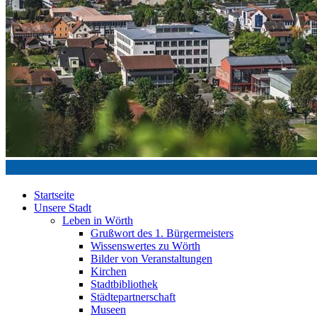
Startseite
Unsere Stadt
Leben in Wörth
Grußwort des 1. Bürgermeisters
Wissenswertes zu Wörth
Bilder von Veranstaltungen
Kirchen
Stadtbibliothek
Städtepartnerschaft
Museen