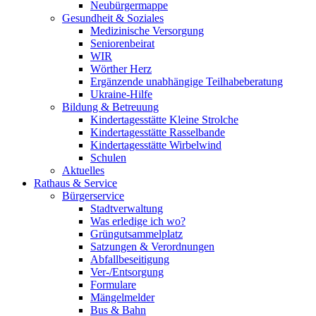
Neubürgermappe
Gesundheit & Soziales
Medizinische Versorgung
Seniorenbeirat
WIR
Wörther Herz
Ergänzende unabhängige Teilhabeberatung
Ukraine-Hilfe
Bildung & Betreuung
Kindertagesstätte Kleine Strolche
Kindertagesstätte Rasselbande
Kindertagesstätte Wirbelwind
Schulen
Aktuelles
Rathaus & Service
Bürgerservice
Stadtverwaltung
Was erledige ich wo?
Grüngutsammelplatz
Satzungen & Verordnungen
Abfallbeseitigung
Ver-/Entsorgung
Formulare
Mängelmelder
Bus & Bahn