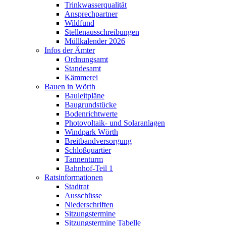
Trinkwasserqualität
Ansprechpartner
Wildfund
Stellenausschreibungen
Müllkalender 2026
Infos der Ämter
Ordnungsamt
Standesamt
Kämmerei
Bauen in Wörth
Bauleitpläne
Baugrundstücke
Bodenrichtwerte
Photovoltaik- und Solaranlagen
Windpark Wörth
Breitbandversorgung
Schloßquartier
Tannenturm
Bahnhof-Teil 1
Ratsinformationen
Stadtrat
Ausschüsse
Niederschriften
Sitzungstermine
Sitzungstermine Tabelle