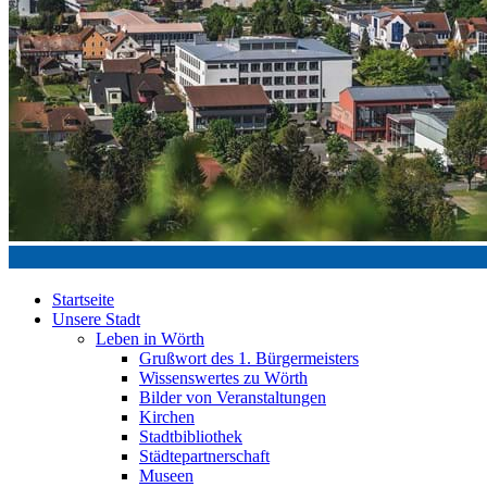
Startseite
Unsere Stadt
Leben in Wörth
Grußwort des 1. Bürgermeisters
Wissenswertes zu Wörth
Bilder von Veranstaltungen
Kirchen
Stadtbibliothek
Städtepartnerschaft
Museen