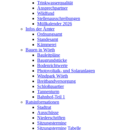
Trinkwasserqualität
Ansprechpartner
Wildfund
Stellenausschreibungen
Müllkalender 2026
Infos der Ämter
Ordnungsamt
Standesamt
Kämmerei
Bauen in Wörth
Bauleitpläne
Baugrundstücke
Bodenrichtwerte
Photovoltaik- und Solaranlagen
Windpark Wörth
Breitbandversorgung
Schloßquartier
Tannenturm
Bahnhof-Teil 1
Ratsinformationen
Stadtrat
Ausschüsse
Niederschriften
Sitzungstermine
Sitzungstermine Tabelle