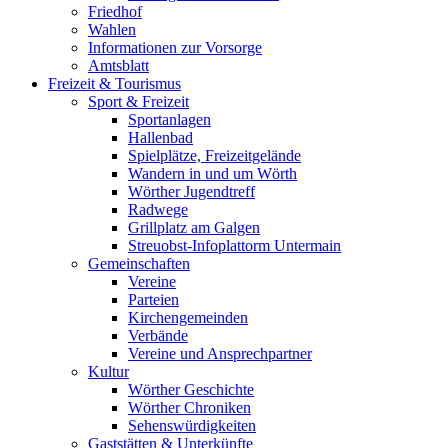
Friedhof
Wahlen
Informationen zur Vorsorge
Amtsblatt
Freizeit & Tourismus
Sport & Freizeit
Sportanlagen
Hallenbad
Spielplätze, Freizeitgelände
Wandern in und um Wörth
Wörther Jugendtreff
Radwege
Grillplatz am Galgen
Streuobst-Infoplattorm Untermain
Gemeinschaften
Vereine
Parteien
Kirchengemeinden
Verbände
Vereine und Ansprechpartner
Kultur
Wörther Geschichte
Wörther Chroniken
Sehenswürdigkeiten
Gaststätten & Unterkünfte