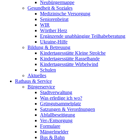
Neubürgermappe
Gesundheit & Soziales
Medizinische Versorgung
Seniorenbeirat
WIR
Wörther Herz
Ergänzende unabhängige Teilhabeberatung
Ukraine-Hilfe
Bildung & Betreuung
Kindertagesstätte Kleine Strolche
Kindertagesstätte Rasselbande
Kindertagesstätte Wirbelwind
Schulen
Aktuelles
Rathaus & Service
Bürgerservice
Stadtverwaltung
Was erledige ich wo?
Grüngutsammelplatz
Satzungen & Verordnungen
Abfallbeseitigung
Ver-/Entsorgung
Formulare
Mängelmelder
Bus & Bahn