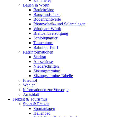
Kämmerei
Bauen in Wörth
Bauleitpläne
Baugrundstücke
Bodenrichtwerte
Photovoltaik- und Solaranlagen
Windpark Wörth
Breitbandversorgung
Schloßquartier
Tannenturm
Bahnhof-Teil 1
Ratsinformationen
Stadtrat
Ausschüsse
Niederschriften
Sitzungstermine
Sitzungstermine Tabelle
Friedhof
Wahlen
Informationen zur Vorsorge
Amtsblatt
Freizeit & Tourismus
Sport & Freizeit
Sportanlagen
Hallenbad