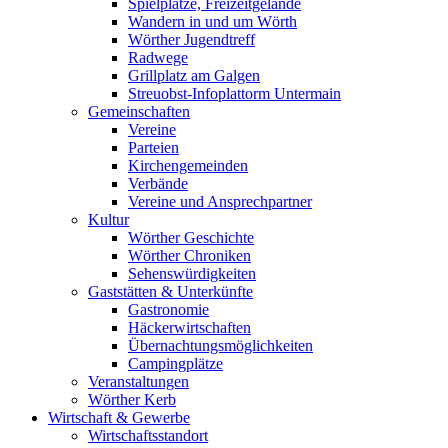
Spielplätze, Freizeitgelände
Wandern in und um Wörth
Wörther Jugendtreff
Radwege
Grillplatz am Galgen
Streuobst-Infoplattorm Untermain
Gemeinschaften
Vereine
Parteien
Kirchengemeinden
Verbände
Vereine und Ansprechpartner
Kultur
Wörther Geschichte
Wörther Chroniken
Sehenswürdigkeiten
Gaststätten & Unterkünfte
Gastronomie
Häckerwirtschaften
Übernachtungsmöglichkeiten
Campingplätze
Veranstaltungen
Wörther Kerb
Wirtschaft & Gewerbe
Wirtschaftsstandort