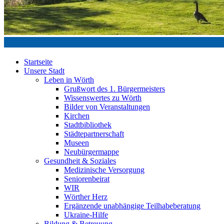
Startseite
Unsere Stadt
Leben in Wörth
Grußwort des 1. Bürgermeisters
Wissenswertes zu Wörth
Bilder von Veranstaltungen
Kirchen
Stadtbibliothek
Städtepartnerschaft
Museen
Neubürgermappe
Gesundheit & Soziales
Medizinische Versorgung
Seniorenbeirat
WIR
Wörther Herz
Ergänzende unabhängige Teilhabeberatung
Ukraine-Hilfe
Bildung & Betreuung