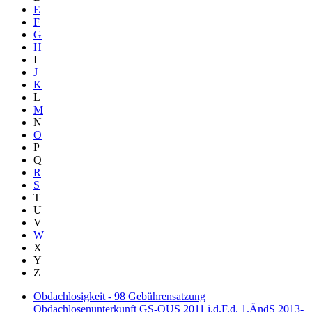
E
F
G
H
I
J
K
L
M
N
O
P
Q
R
S
T
U
V
W
X
Y
Z
Obdachlosigkeit - 98 Gebührensatzung
Obdachlosenunterkunft GS-OUS 2011 i.d.F.d. 1.ÄndS 2013-