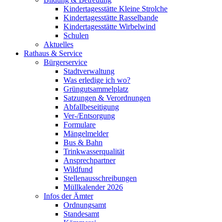
Kindertagesstätte Kleine Strolche
Kindertagesstätte Rasselbande
Kindertagesstätte Wirbelwind
Schulen
Aktuelles
Rathaus & Service
Bürgerservice
Stadtverwaltung
Was erledige ich wo?
Grüngutsammelplatz
Satzungen & Verordnungen
Abfallbeseitigung
Ver-/Entsorgung
Formulare
Mängelmelder
Bus & Bahn
Trinkwasserqualität
Ansprechpartner
Wildfund
Stellenausschreibungen
Müllkalender 2026
Infos der Ämter
Ordnungsamt
Standesamt