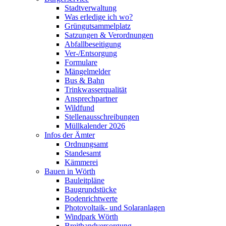
Stadtverwaltung
Was erledige ich wo?
Grüngutsammelplatz
Satzungen & Verordnungen
Abfallbeseitigung
Ver-/Entsorgung
Formulare
Mängelmelder
Bus & Bahn
Trinkwasserqualität
Ansprechpartner
Wildfund
Stellenausschreibungen
Müllkalender 2026
Infos der Ämter
Ordnungsamt
Standesamt
Kämmerei
Bauen in Wörth
Bauleitpläne
Baugrundstücke
Bodenrichtwerte
Photovoltaik- und Solaranlagen
Windpark Wörth
Breitbandversorgung