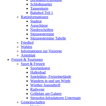
Schloßquartier
Tannenturm
Bahnhof-Teil 1
Ratsinformationen
Stadtrat
Ausschüsse
Niederschriften
Sitzungstermine
Sitzungstermine Tabelle
Friedhof
Wahlen
Informationen zur Vorsorge
Amtsblatt
Freizeit & Tourismus
Sport & Freizeit
Sportanlagen
Hallenbad
Spielplätze, Freizeitgelände
Wandern in und um Wörth
Wörther Jugendtreff
Radwege
Grillplatz am Galgen
Streuobst-Infoplattorm Untermain
Gemeinschaften