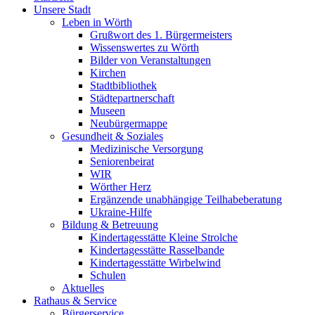
Unsere Stadt
Leben in Wörth
Grußwort des 1. Bürgermeisters
Wissenswertes zu Wörth
Bilder von Veranstaltungen
Kirchen
Stadtbibliothek
Städtepartnerschaft
Museen
Neubürgermappe
Gesundheit & Soziales
Medizinische Versorgung
Seniorenbeirat
WIR
Wörther Herz
Ergänzende unabhängige Teilhabeberatung
Ukraine-Hilfe
Bildung & Betreuung
Kindertagesstätte Kleine Strolche
Kindertagesstätte Rasselbande
Kindertagesstätte Wirbelwind
Schulen
Aktuelles
Rathaus & Service
Bürgerservice