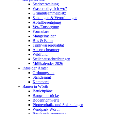
Stadtverwaltung
Was erledige ich wo?
Grüngutsammelplatz
Satzungen & Verordnungen
Abfallbeseitigung
Ver-/Entsorgung
Formulare
Mängelmelder
Bus & Bahn
Trinkwasserqualität
Ansprechpartner
Wildfund
Stellenausschreibungen
Müllkalender 2026
Infos der Ämter
Ordnungsamt
Standesamt
Kämmerei
Bauen in Wörth
Bauleitpläne
Baugrundstücke
Bodenrichtwerte
Photovoltaik- und Solaranlagen
Windpark Wörth
Breitbandversorgung