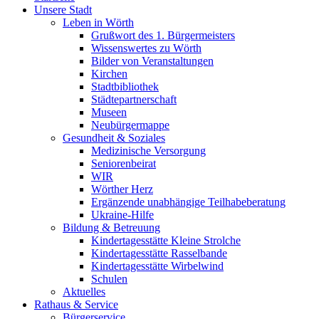
Unsere Stadt
Leben in Wörth
Grußwort des 1. Bürgermeisters
Wissenswertes zu Wörth
Bilder von Veranstaltungen
Kirchen
Stadtbibliothek
Städtepartnerschaft
Museen
Neubürgermappe
Gesundheit & Soziales
Medizinische Versorgung
Seniorenbeirat
WIR
Wörther Herz
Ergänzende unabhängige Teilhabeberatung
Ukraine-Hilfe
Bildung & Betreuung
Kindertagesstätte Kleine Strolche
Kindertagesstätte Rasselbande
Kindertagesstätte Wirbelwind
Schulen
Aktuelles
Rathaus & Service
Bürgerservice