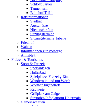
Schloßquartier
Tannenturm
Bahnhof-Teil 1
Ratsinformationen
Stadtrat
Ausschüsse
Niederschriften
Sitzungstermine
Sitzungstermine Tabelle
Friedhof
Wahlen
Informationen zur Vorsorge
Amtsblatt
Freizeit & Tourismus
Sport & Freizeit
Sportanlagen
Hallenbad
Spielplätze, Freizeitgelände
Wandern in und um Wörth
Wörther Jugendtreff
Radwege
Grillplatz am Galgen
Streuobst-Infoplattorm Untermain
Gemeinschaften