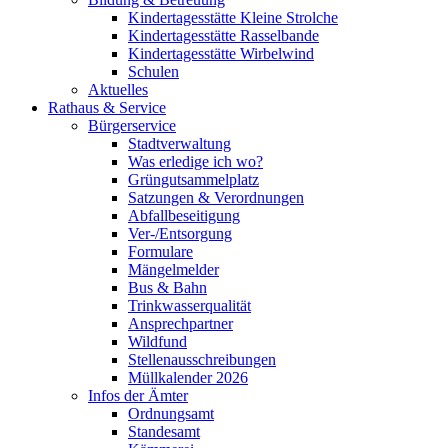
Kindertagesstätte Kleine Strolche
Kindertagesstätte Rasselbande
Kindertagesstätte Wirbelwind
Schulen
Aktuelles
Rathaus & Service
Bürgerservice
Stadtverwaltung
Was erledige ich wo?
Grüngutsammelplatz
Satzungen & Verordnungen
Abfallbeseitigung
Ver-/Entsorgung
Formulare
Mängelmelder
Bus & Bahn
Trinkwasserqualität
Ansprechpartner
Wildfund
Stellenausschreibungen
Müllkalender 2026
Infos der Ämter
Ordnungsamt
Standesamt