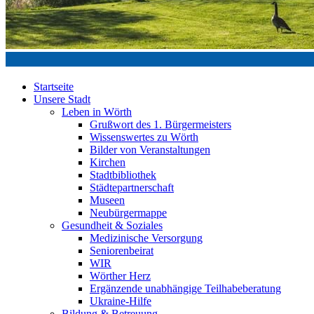
Startseite
Unsere Stadt
Leben in Wörth
Grußwort des 1. Bürgermeisters
Wissenswertes zu Wörth
Bilder von Veranstaltungen
Kirchen
Stadtbibliothek
Städtepartnerschaft
Museen
Neubürgermappe
Gesundheit & Soziales
Medizinische Versorgung
Seniorenbeirat
WIR
Wörther Herz
Ergänzende unabhängige Teilhabeberatung
Ukraine-Hilfe
Bildung & Betreuung