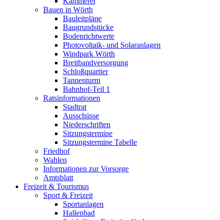
Kämmerei
Bauen in Wörth
Bauleitpläne
Baugrundstücke
Bodenrichtwerte
Photovoltaik- und Solaranlagen
Windpark Wörth
Breitbandversorgung
Schloßquartier
Tannenturm
Bahnhof-Teil 1
Ratsinformationen
Stadtrat
Ausschüsse
Niederschriften
Sitzungstermine
Sitzungstermine Tabelle
Friedhof
Wahlen
Informationen zur Vorsorge
Amtsblatt
Freizeit & Tourismus
Sport & Freizeit
Sportanlagen
Hallenbad