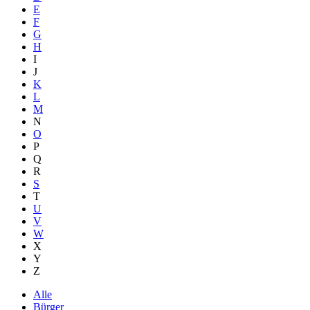
E
F
G
H
I
J
K
L
M
N
O
P
Q
R
S
T
U
V
W
X
Y
Z
Alle
Bürger