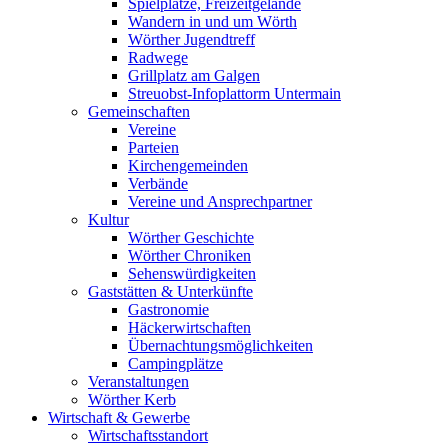
Spielplätze, Freizeitgelände
Wandern in und um Wörth
Wörther Jugendtreff
Radwege
Grillplatz am Galgen
Streuobst-Infoplattorm Untermain
Gemeinschaften
Vereine
Parteien
Kirchengemeinden
Verbände
Vereine und Ansprechpartner
Kultur
Wörther Geschichte
Wörther Chroniken
Sehenswürdigkeiten
Gaststätten & Unterkünfte
Gastronomie
Häckerwirtschaften
Übernachtungsmöglichkeiten
Campingplätze
Veranstaltungen
Wörther Kerb
Wirtschaft & Gewerbe
Wirtschaftsstandort